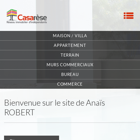
M
ACCUEIL
MAISON / VILLA
NOTRE RÉSEAU
APPARTEMENT
TERRAIN
NOS MANDATAIRES
MURS COMMERCIAUX
NOUS CONTACTER
BUREAU
MA SÉLECTION
0
COMMERCE
Bienvenue sur le site de Anaïs
ROBERT