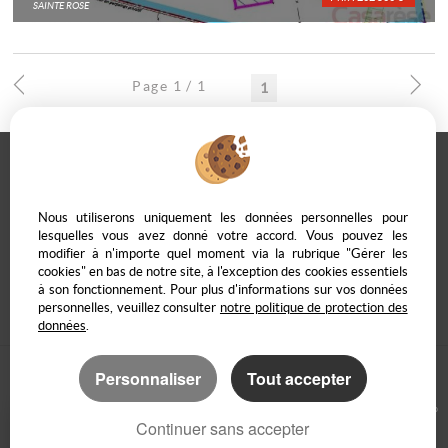
SAINTE ROSE
Page 1 / 1
1
Casarèse
266 C Route du Ranfray – 69440 SAINT LAURENT D'AGNY
Nous utiliserons uniquement les données personnelles pour
04 78 19 30 56
09 85 65 95 83
lesquelles vous avez donné votre accord. Vous pouvez les
modifier à n'importe quel moment via la rubrique "Gérer les
NOUS ÉCRIRE
cookies" en bas de notre site, à l'exception des cookies essentiels
à son fonctionnement. Pour plus d'informations sur vos données
personnelles, veuillez consulter
notre politique de protection des
données
.
Personnaliser
Tout accepter
› Mentions légales
Accès Propriétaire
Logiciel immobilier Adapt Immo
Création site immobilier
Continuer sans accepter
Référencement immobilier