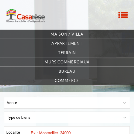
M
ACCUEIL
MAISON / VILLA
NOTRE RÉSEAU
APPARTEMENT
TERRAIN
NOS MANDATAIRES
MURS COMMERCIAUX
NOUS CONTACTER
BUREAU
MA SÉLECTION
0
COMMERCE
Vente
Type de biens
Localité