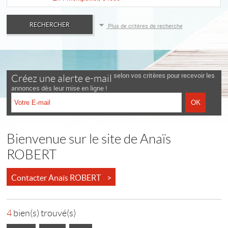
Plus de critères de recherche
selon vos critères pour recevoir les
Créez une alerte e-mail
annonces dès leur mise en ligne !
Bienvenue sur le site de Anaïs
ROBERT
Contacter Anaïs ROBERT >
4
bien(s) trouvé(s)